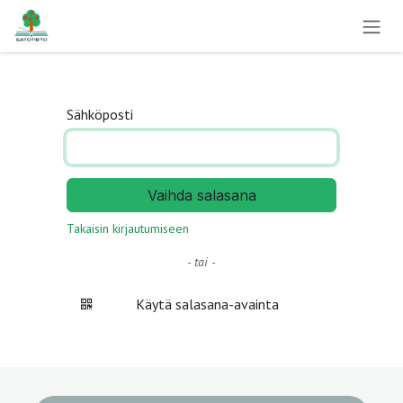
Siirry sisältöön
Sähköposti
Vaihda salasana
Takaisin kirjautumiseen
- tai -
Käytä salasana-avainta