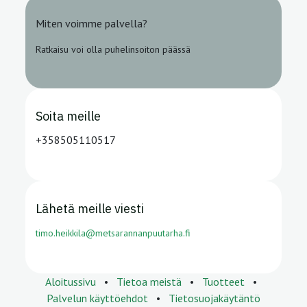
Miten voimme palvella?
Ratkaisu voi olla puhelinsoiton päässä
Soita meille
+358505110517
Lähetä meille viesti
timo.heikkila@metsarannanpuutarha.fi
Aloitussivu
•
Tietoa meistä
•
Tuotteet
•
Palvelun käyttöehdot
•
Tietosuojakäytäntö